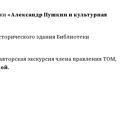
вки
«Александр Пушкин и культурная
 Исторического здания Библиотеки
авторская экскурсия члена правления ТОМ,
ной
.