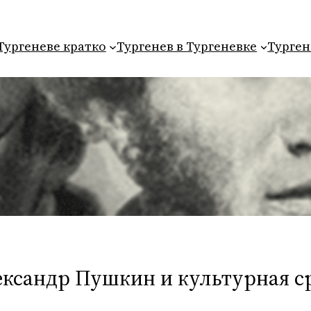
Тургеневе кратко
Тургенев в Тургеневке
Турген
ександр Пушкин и культурная ср