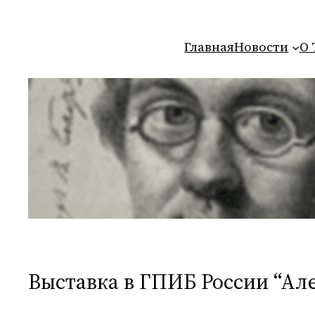
Перейти
к
Главная
Новости
О 
содержимому
Выставка в ГПИБ России “Ал