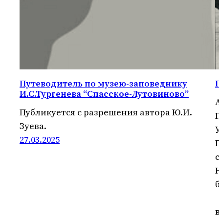
Путеводитель по музею-заповеднику
И.С.Тургенева “Спасское-Лутовиново”
Публикуется с разрешения автора Ю.И.
Зуева.
27.03.2025