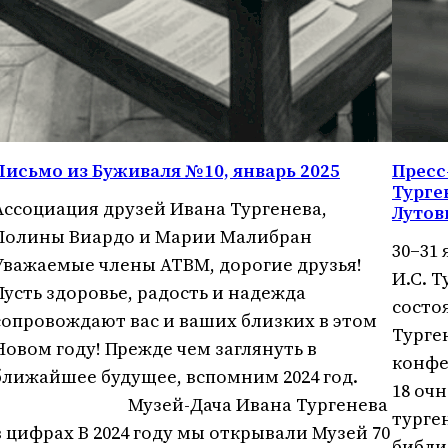
Письмо из Буживаля №10, январь 2025
Пресс
Турге
Ассоциация друзей Ивана Тургенева,
Лутов
Полины Виардо и Марии Малибран
30‒31 
Уважаемые члены АТВМ, дорогие друзья!
И.С. 
Пусть здоровье, радость и надежда
состо
сопровождают вас и ваших близких в этом
Турге
Новом году! Прежде чем заглянуть в
конфе
ближайшее будущее, вспомним 2024 год.
18 оч
Музей-Дача Ивана Тургенева
турге
в цифрах В 2024 году мы открывали Музей 70
библи