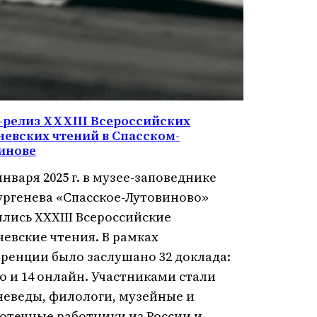
-релиз XXXIII Всероссийских
невских чтений в Спасском-
инове
января 2025 г. в музее-заповеднике
Тургенева «Спасское-Лутовиново»
ялись XXXIII Всероссийские
невские чтения. В рамках
ренции было заслушано 32 доклада:
но и 14 онлайн. Участниками стали
неведы, филологи, музейные и
отечные работники из России и