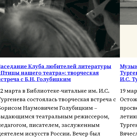
Заседание Клуба любителей литературы
Музык
«Птицы нашего театра»: творческая
Турге
встреча с Б.Н. Голубицким
И.С. 
22 марта в Библиотеке-читальне им. И.С.
19 мар
Тургенева состоялась творческая встреча с
Остож
Борисом Наумовичем Голубицким –
просв
выдающимся театральным режиссером,
летию
педагогом, писателем, заслуженным
Турге
деятелем искусств России. Вечер был
Вячес