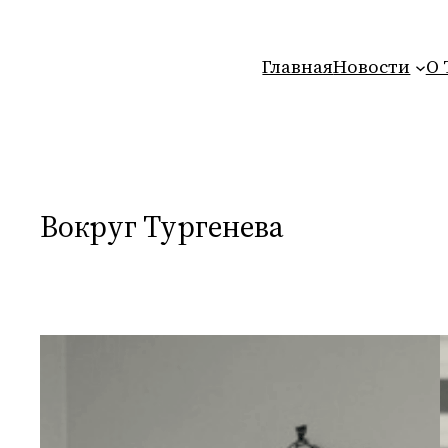
Перейти
к
Главная
Новости
О 
содержимому
Вокруг Тургенева