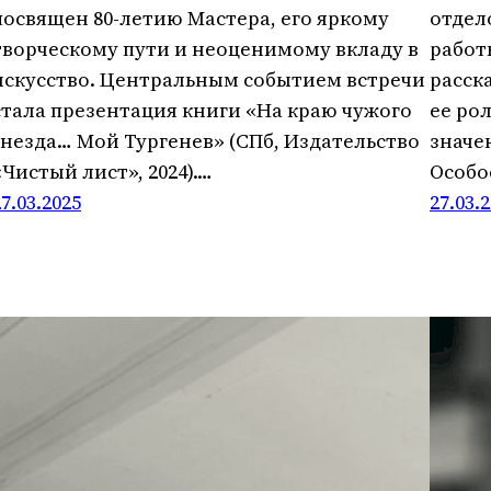
посвящен 80-летию Мастера, его яркому
отдел
творческому пути и неоценимому вкладу в
работ
искусство. Центральным событием встречи
расск
стала презентация книги «На краю чужого
ее ро
гнезда… Мой Тургенев» (СПб, Издательство
значе
«Чистый лист», 2024).…
Особо
27.03.2025
27.03.